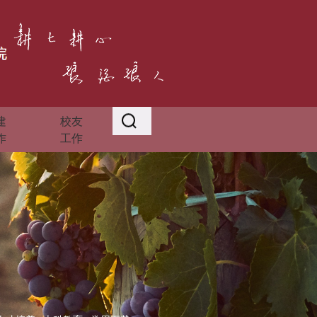
建
校友
作
工作