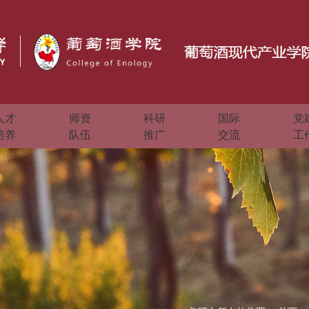
人才
师资
科研
国际
党
培养
队伍
推广
交流
工