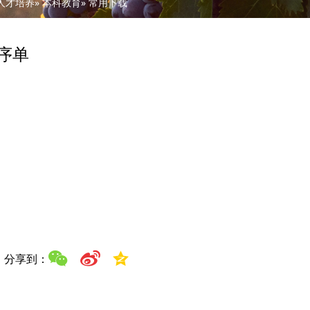
人才培养
»
本科教育
» 常用下载
序单
：
分享到：