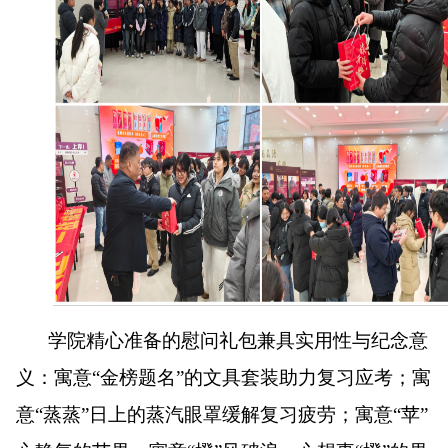
学院精心准备的慰问礼包兼具实用性与纪念意
义
：寓意
“金榜题名”的文具套装助力复习应考；寓
意“蒸蒸”日上的蒸汽眼罩缓解复习疲劳；寓意“苹”