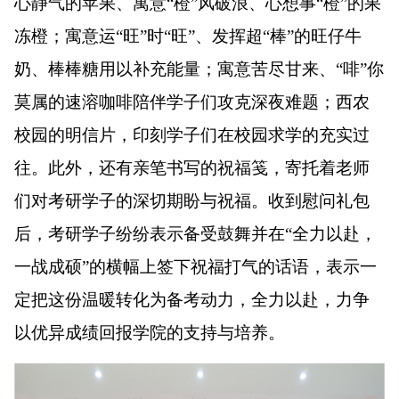
心静气的苹果、寓意“橙”风破浪、心想事“橙”的果
冻橙；寓意运“旺”时“旺”、发挥超“棒”的旺仔牛
奶、棒棒糖用以补充能量；寓意苦尽甘来、“啡”你
莫属的速溶咖啡陪伴学子们攻克深夜难题；西农
校园的明信片，印刻学子们在校园求学的充实过
往。此外，还有亲笔书写的祝福笺，寄托着老师
们对考研学子的深切期盼与祝福。
收到慰问礼包
后，考研学子纷纷表示备受鼓舞并
在“全力以赴，
一战成硕”的横幅上签下祝福打气的话语，
表示一
定把这份温暖转化为备考动力，全力以赴，力争
以优异成绩回报学院的支持与培养。