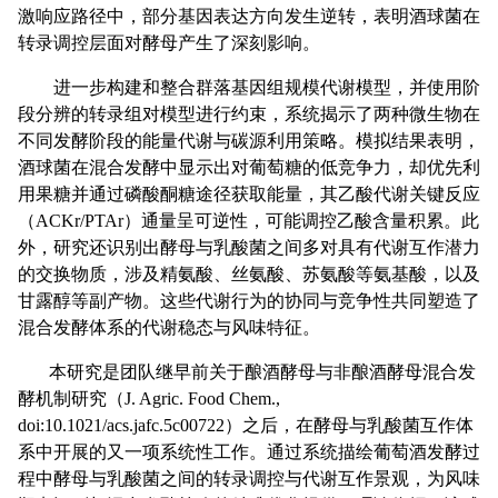
激响应路径中，部分基因表达方向发生逆转，表明酒球菌在
转录调控层面对酵母产生了深刻影响。
进一步构建和整合群落基因组规模代谢模型，并使用阶
段分辨的转录组对模型进行约束，系统揭示了两种微生物在
不同发酵阶段的能量代谢与碳源利用策略。模拟结果表明，
酒球菌在混合发酵中显示出对葡萄糖的低竞争力，却优先利
用果糖并通过磷酸酮糖途径获取能量，其乙酸代谢关键反应
（ACKr/PTAr）通量呈可逆性，可能调控乙酸含量积累。此
外，研究还识别出酵母与乳酸菌之间多对具有代谢互作潜力
的交换物质，涉及精氨酸、丝氨酸、苏氨酸等氨基酸，以及
甘露醇等副产物。这些代谢行为的协同与竞争性共同塑造了
混合发酵体系的代谢稳态与风味特征。
本研究是团队继早前关于酿酒酵母与非酿酒酵母混合发
酵机制研究（J. Agric. Food Chem.,
doi:10.1021/acs.jafc.5c00722）之后，在酵母与乳酸菌互作体
系中开展的又一项系统性工作。通过系统描绘葡萄酒发酵过
程中酵母与乳酸菌之间的转录调控与代谢互作景观，为风味