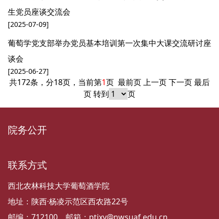
生党员座谈交流会
[2025-07-09]
葡萄学党支部举办党员基本培训第一次集中大课交流研讨座
谈会
[2025-06-27]
共172条，分18页，当前第
1
页
最前页
上一页
下一页
最后
页
转到
页
院务公开
联系方式
西北农林科技大学葡萄酒学院
地址：陕西·杨凌示范区西农路22号
邮编：712100 邮箱：ptjxy@nwsuaf.edu.cn