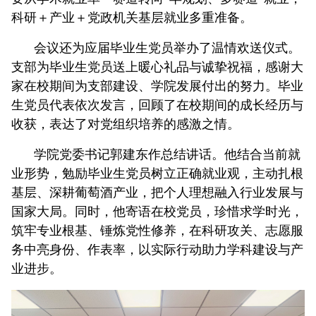
科研＋产业＋党政机关基层就业多重准备。
会议还为应届毕业生党员举办了温情欢送仪式。
支部为毕业生党员送上暖心礼品与诚挚祝福，感谢大
家在校期间为支部建设、学院发展付出的努力。毕业
生党员代表依次发言，回顾了在校期间的成长经历与
收获，表达了对党组织培养的感激之情。
学院党委书记郭建东作总结讲话。他结合当前就
业形势，勉励毕业生党员树立正确就业观，主动扎根
基层、深耕葡萄酒产业，把个人理想融入行业发展与
国家大局。同时，他寄语在校党员，珍惜求学时光，
筑牢专业根基、锤炼党性修养，在科研攻关、志愿服
务中亮身份、作表率，以实际行动助力学科建设与产
业进步。