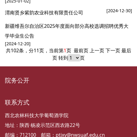
[2025-01-02]
[2024-12-30]
渭南贤乡紫韵农业科技有限责任公司
新疆维吾尔自治区2025年度面向部分高校选调招聘优秀大
学毕业生公告
[2024-12-20]
共102条，分11页，当前第
1
页
最前页
上一页
下一页
最后
页
转到
页
院务公开
联系方式
西北农林科技大学葡萄酒学院
地址：陕西·杨凌示范区西农路22号
邮编：712100 邮箱：ptjxy@nwsuaf.edu.cn